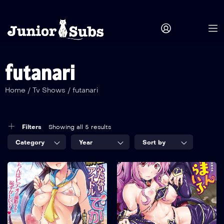
futanari
Home
/
Tv Shows
/
futanari
Filters
Showing all 5 results
Category
Year
Sort by