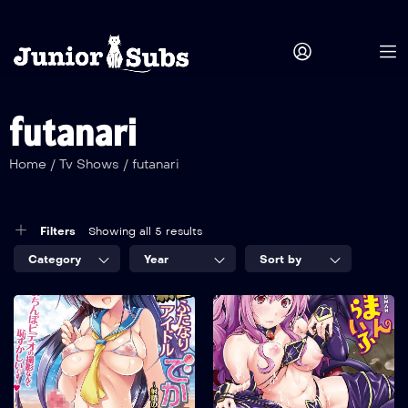
futanari
Home
/
Tv Shows
/
futanari
Filters
Showing all 5 results
Category
Year
Sort by