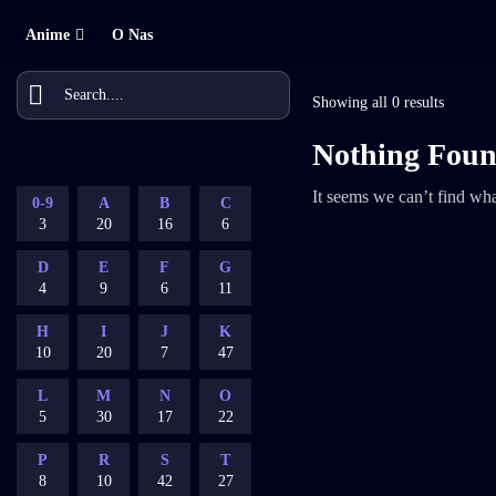
Anime
O Nas
Showing all 0 results
Nothing Fou
It seems we can’t find wha
0-9
A
B
C
3
20
16
6
D
E
F
G
4
9
6
11
H
I
J
K
10
20
7
47
L
M
N
O
5
30
17
22
P
R
S
T
8
10
42
27