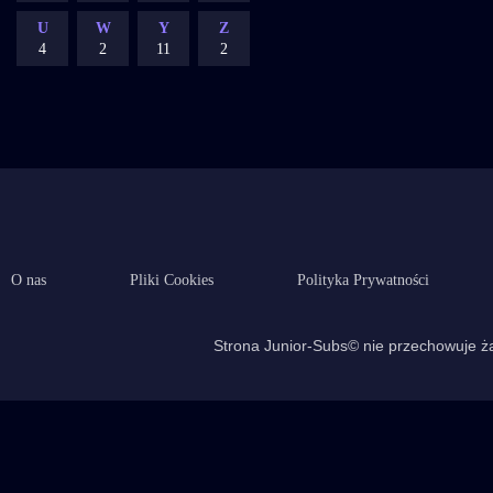
U
W
Y
Z
4
2
11
2
O nas
Pliki Cookies
Polityka Prywatności
Strona Junior-Subs© nie przechowuje ża