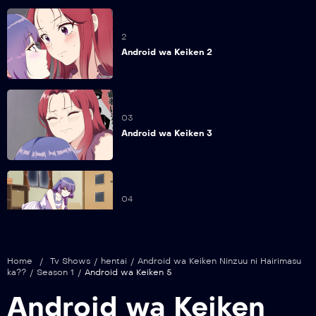
2
Android wa Keiken 2
03
Android wa Keiken 3
04
Android wa Keiken 4
Home
/
Tv Shows
/
hentai
/
Android wa Keiken Ninzuu ni Hairimasu
ka??
/
Season 1
/
Android wa Keiken 5
05
Android wa Keiken
Android wa Keiken 5