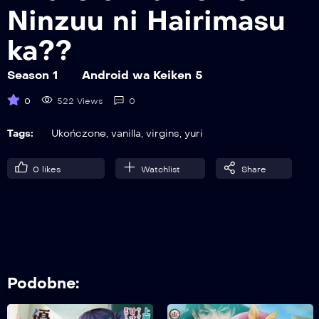
Ninzuu ni Hairimasu
ka??
06
Android wa Keiken 6
Season 1
Android wa Keiken 5
0
522 Views
0
07
Tags:
Ukończone
,
vanilla
,
virgins
,
yuri
Android wa Keiken 7
0
likes
Watchlist
Share
08
Android wa Keiken 8
Podobne:
09
Android wa Keiken 9