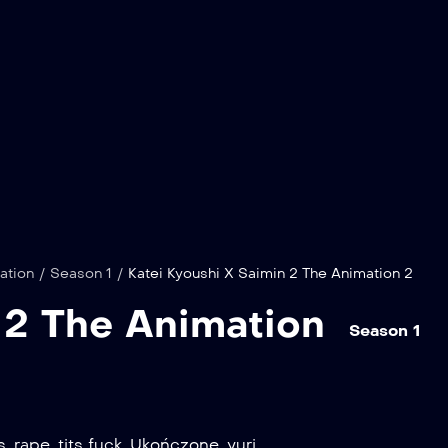
ation
/
Season 1
/
Katei Kyoushi X Saimin 2 The Animation 2
 2 The Animation
Season 1
s
,
rape
,
tits fuck
,
Ukończone
,
yuri