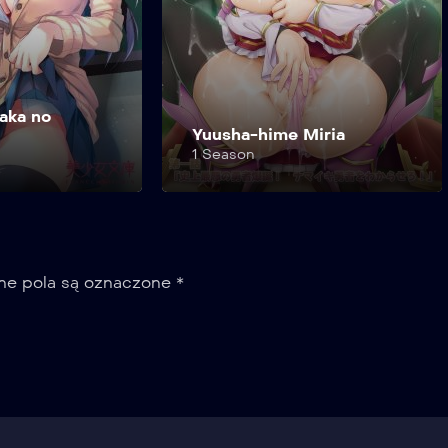
Miria
Yuugao
1 Season
e pola są oznaczone
*