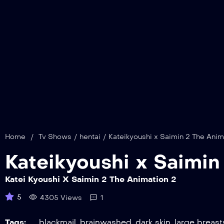
Home
/
Tv Shows
/
hentai
/
Kateikyoushi x Saimin 2 The Anim
Kateikyoushi x Saimin
Katei Kyoushi X Saimin 2 The Animation 2
5
4305 Views
1
Tags:
blackmail
,
brainwashed
,
dark skin
,
large breast