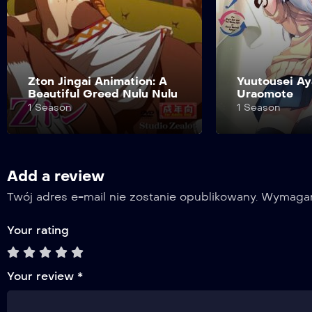
Yuutousei Ayaka no
Uraomote
Yuusha-hime 
1 Season
1 Season
Add a review
Twój adres e-mail nie zostanie opublikowany.
Wymagan
Your rating
Your review
*