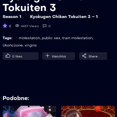
Tokuiten 3
Season 1
Kyokugen Chikan Tokuiten 3 – 1
0
4437 Views
0
Tags:
molestation
,
public sex
,
train molestation
,
Ukończone
,
virgins
0
likes
Watchlist
Share
Podobne: