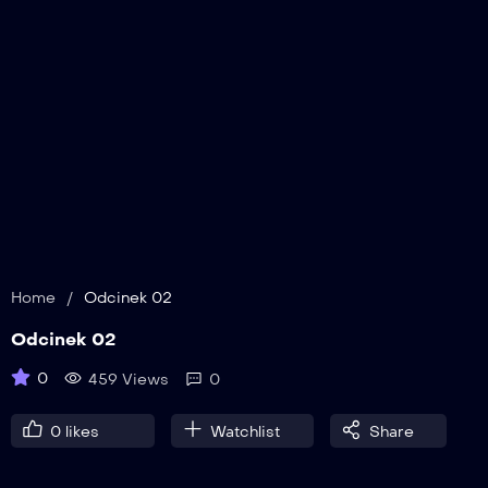
Home
/
Odcinek 02
Odcinek 02
0
459 Views
0
0
likes
Watchlist
Share