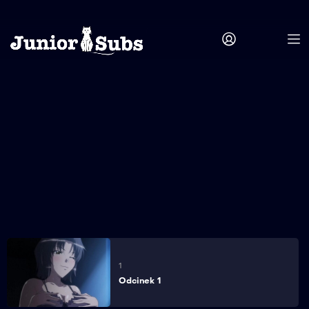
1
Odcinek 1