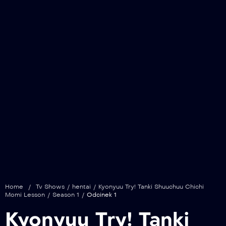
Home
/
Tv Shows
/
hentai
/
Kyonyuu Try! Tanki Shuuchuu Chichi
Momi Lesson
/
Season 1
/
Odcinek 1
Kyonyuu Try! Tanki