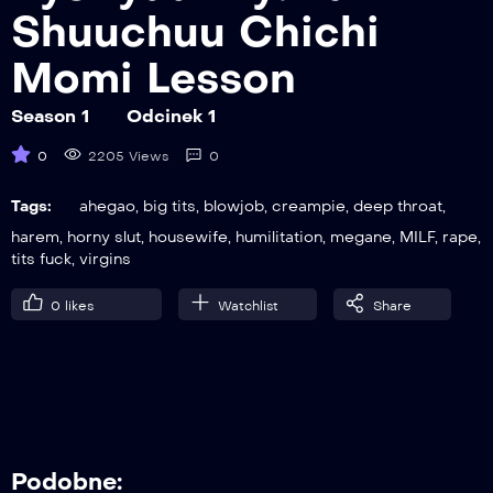
Shuuchuu Chichi
Momi Lesson
Season 1
Odcinek 1
0
2205 Views
0
Tags:
ahegao
,
big tits
,
blowjob
,
creampie
,
deep throat
,
harem
,
horny slut
,
housewife
,
humilitation
,
megane
,
MILF
,
rape
,
tits fuck
,
virgins
0
likes
Watchlist
Share
Podobne: