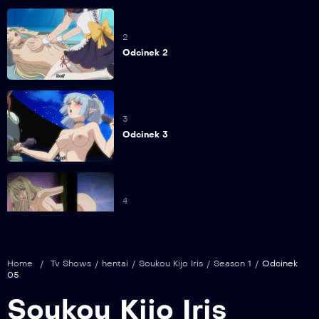
2
Odcinek 2
3
Odcinek 3
4
Odcinek 4
Home
/
Tv Shows
/
hentai
/
Soukou Kijo Iris
/
Season 1
/
Odcinek
05
BONUS
Soukou Kijo Iris
Odcinek 05