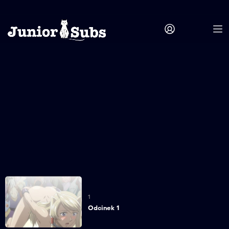
1
Odcinek 1