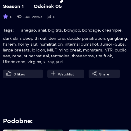
Season 1
Odcinek 05
0
540 Views
0
Tags:
ahegao
,
anal
,
big tits
,
blowjob
,
bondage
,
creampie
,
dark skin
,
deep throat
,
demons
,
double penatration
,
gangbang
,
harem
,
horny slut
,
humilitation
,
internal cumshot
,
Junior-Subs
,
large breasts
,
lolicon
,
MILF
,
mind break
,
monsters
,
NTR
,
public
sex
,
rape
,
supernatural
,
tentacles
,
threesome
,
tits fuck
,
Ukończone
,
virgins
,
x-ray
,
yuri
0
likes
Watchlist
Share
Podobne: