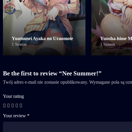
Yuutousei Ayaka no Uraomote
Yuusha-hime M
1 Season
1 Season
Be the first to review “Nee Summer!”
Twój adres e-mail nie zostanie opublikowany.
Wymagane pola są oz
Your rating
Your review
*