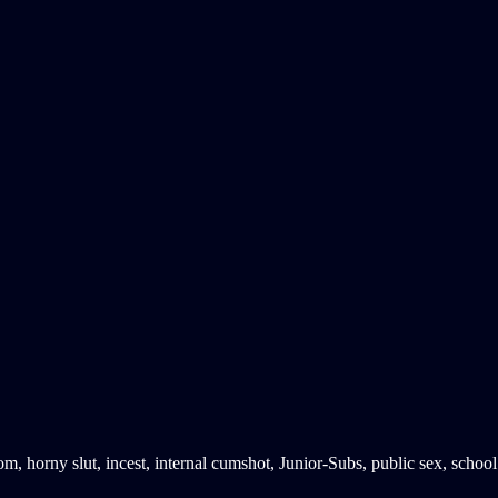
om
,
horny slut
,
incest
,
internal cumshot
,
Junior-Subs
,
public sex
,
school 