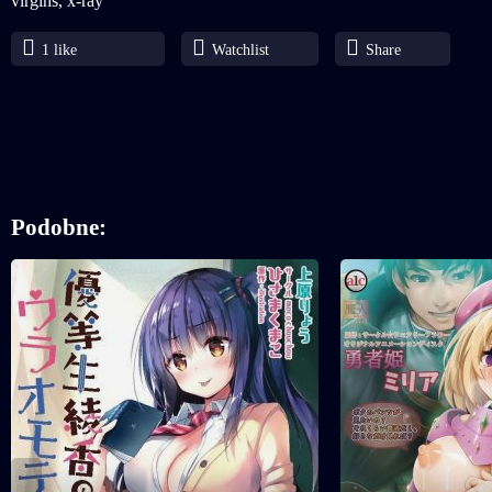
virgins
,
x-ray
1
like
Watchlist
Share
Podobne: