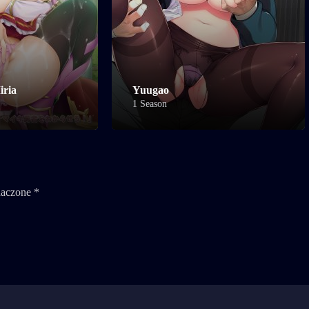
iria
Yuugao
1 Season
naczone
*