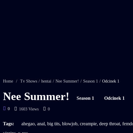
Home
/
Tv Shows
/
hentai
/
Nee Summer!
/
Season 1
/
Odcinek 1
Nee Summer!
Season 1
Odcinek 1
0
1603 Views
0
Tags:
ahegao
,
anal
,
big tits
,
blowjob
,
creampie
,
deep throat
,
femd