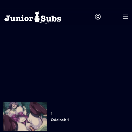
1
Odcinek 1