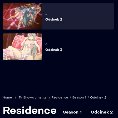
2
Odcinek 2
3
Odcinek 3
Home
/
Tv Shows
/
hentai
/
Residence
/
Season 1
/
Odcinek 2
Residence
Season 1
Odcinek 2