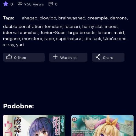
0
958 Views
0
Tags:
ahegao
,
blowjob
,
brainwashed
,
creampie
,
demons
,
double penatration
,
femdom
,
futanari
,
horny slut
,
incest
,
internal cumshot
,
Junior-Subs
,
large breasts
,
lolicon
,
maid
,
megane
,
monsters
,
rape
,
supernatural
,
tits fuck
,
Ukończone
,
x-ray
,
yuri
0
likes
Watchlist
Share
Podobne: