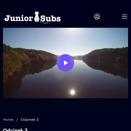
Play
Video
Home
/
Odcinek 3
Odcinek 3