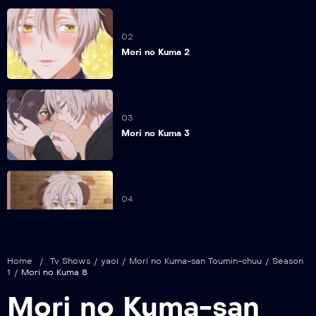
02
Mori no Kuma 2
03
Mori no Kuma 3
04
Mori no Kuma 4
Home
/
Tv Shows
/
yaoi
/
Mori no Kuma-san Toumin-chuu
/
Season
1
/
Mori no Kuma 8
05
Mori no Kuma-san
Mori no Kuma 5