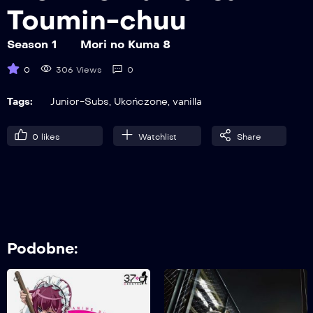
Toumin-chuu
Season 1
Mori no Kuma 8
06
Mori no Kuma 6
0
306 Views
0
Tags:
Junior-Subs
,
Ukończone
,
vanilla
07
0
likes
Watchlist
Share
Mori no Kuma 7
08
Mori no Kuma 8
Podobne:
09
Mori no Kuma 9