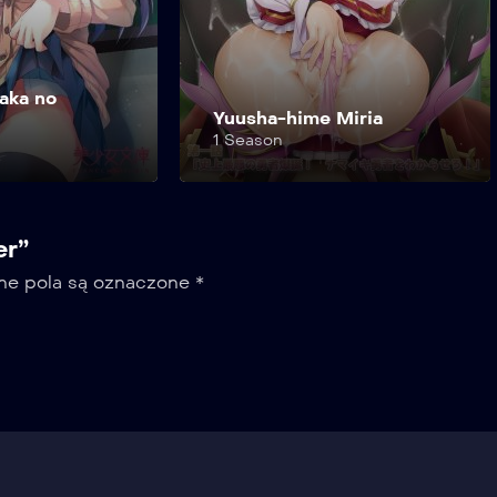
Miria
Yuugao
1 Season
er”
e pola są oznaczone
*