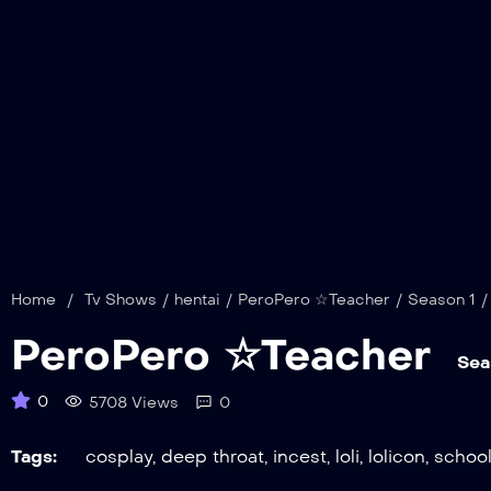
Home
/
Tv Shows
/
hentai
/
PeroPero ☆Teacher
/
Season 1
/
PeroPero ☆Teacher
Sea
0
5708 Views
0
Tags:
cosplay
,
deep throat
,
incest
,
loli
,
lolicon
,
school