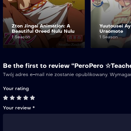
Yuutousei Ayaka no
Uraomote
Yuusha-hime 
1 Season
1 Season
Be the first to review “PeroPero ☆Teach
Twój adres e-mail nie zostanie opublikowany.
Wymagan
Your rating
Your review
*