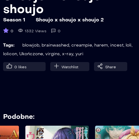
shoujo
Season 1
Shoujo x shoujo x shoujo 2
0
1332 Views
0
Tags:
blowjob
,
brainwashed
,
creampie
,
harem
,
incest
,
loli
,
lolicon
,
Ukończone
,
virgins
,
x-ray
,
yuri
0
likes
Watchlist
Share
Podobne: