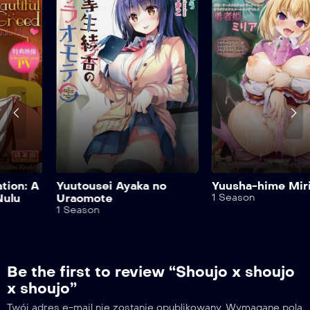
Yuutousei Ayaka no
Yuusha-hime Miria
Uraomote
1 Season
1 Season
Be the first to review “Shoujo x shoujo
x shoujo”
Twój adres e-mail nie zostanie opublikowany.
Wymagane pola