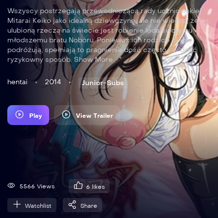
Wszyscy postrzegają przewodniczącą rady uczniowskiej
Mitarai Keiko jako idealną dziewczynę, ale nie wiedzą, że jej
ulubioną rzeczą na świecie jest robienie loda swojemu
młodszemu bratu Noboru. Ponieważ ich rodzice ciągle
podróżują, spełniają to pragnienie dość często i w dość
ryzykowny sposób. Show More
hentai
2014
Junior-Subs
Play
View Trailer
5566 Views
6
likes
Watchlist
Share