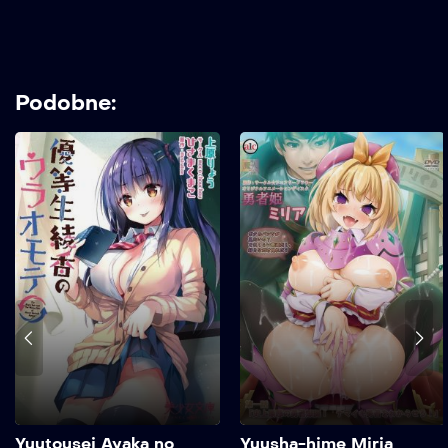
Podobne:
Yuutousei Ayaka no
Yuusha-hime Miria