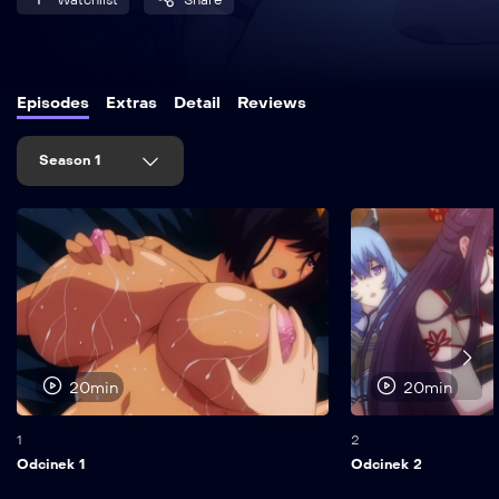
Episodes
Extras
Detail
Reviews
Season 1
20min
20min
1
2
Odcinek 1
Odcinek 2