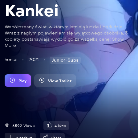
Kankei
Współczesny świat, w którym istnieją ludzie i półludzie.
Wraz z nagłym pojawieniem się wyjątkowego osobnika, 3
kobiety postanawiają wydoić go za wszelką cenę! Show
More
hentai
2021
Junior-Subs
Play
View Trailer
6592 Views
4
likes
Watchlist
Share