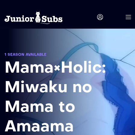
1 SEASON AVAILABLE
Mama×Holic:
Miwaku no
Mama to
Amaama