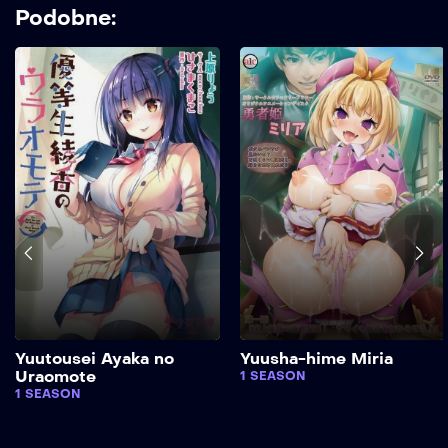
Podobne:
Yuutousei Ayaka no
Yuusha-hime Miria
Uraomote
1 SEASON
1 SEASON