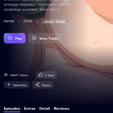
szukając bliskości i spełnienia, którego nie znajduje u
oziębłego partnera. Show More
hentai
2025
Junior-Subs
Play
View Trailer
6869 Views
2
likes
Watchlist
Share
Episodes
Extras
Detail
Reviews