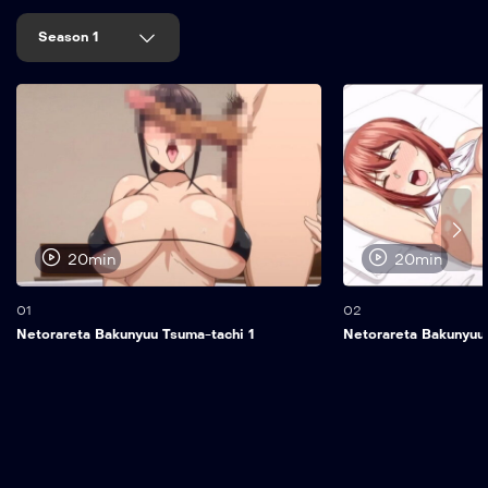
Season 1
20min
20min
01
02
Netorareta Bakunyuu Tsuma-tachi 1
Netorareta Bakunyuu