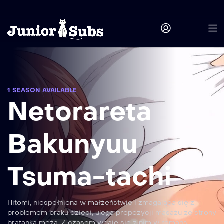
1 SEASON AVAILABLE
Netorareta
Bakunyuu
Tsuma-tachi
Hitomi, niespełniona w małżeństwie i zmagająca się z
problemem braku dzieci, ulega propozycji masażu ze strony
bratanka męża. Z czasem wdaje się z nim w romans,