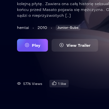
kolejną płytę… Zawiera ona całą historię seksua
końcu przed Masato pojawia się mężczyzna… 
sądzi o nieprzyzwoitych […]
hentai
2010
Junior-Subs
Play
View Trailer
5776 Views
1
like