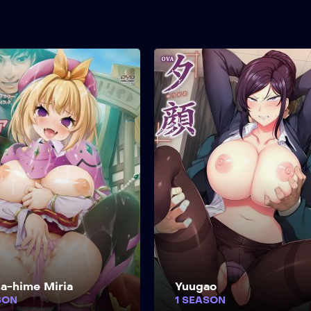
a-hime Miria
Yuugao
SON
1 SEASON