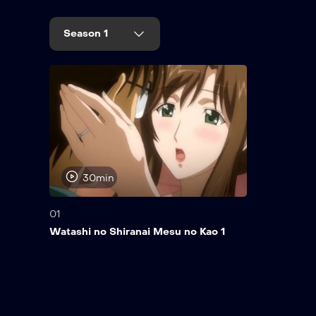
Season 1
30min
01
Watashi no Shiranai Mesu no Kao 1