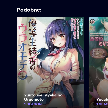
Podobne:
Yuutousei Ayaka no
lu
Uraomote
Yuush
1 SEASON
1 SEA