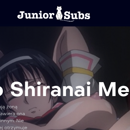
 Shiranai Me
ją żoną
Zawiera ona
 innym. Nie
ej otrzymuje