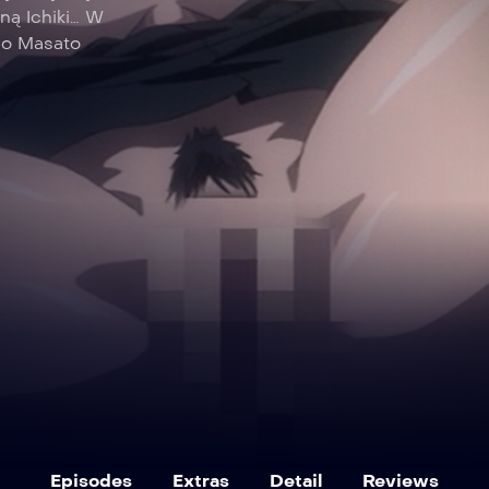
lną Ichiki… W
Co Masato
Episodes
Extras
Detail
Reviews