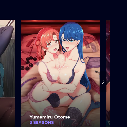
Yumemiru Otome
Youm
3 SEASONS
1 SE