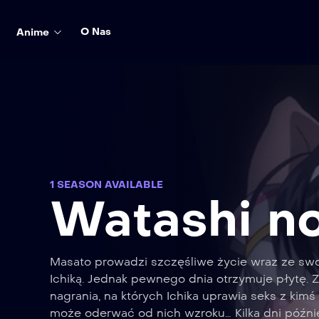
O Nas
Anime
1 SEASON AVAILABLE
Watashi no
Masato prowadzi szczęśliwe życie wraz ze swo
Ichiką. Jednak pewnego dnia otrzymuje płytę. 
nagrania, na których Ichika uprawia seks z kimś
może oderwać od nich wzroku… Kilka dni późni