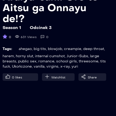
Aitsu ga Onnayu
de!?
6
Odcinek 6
Season 1
Odcinek 3
0
631 Views
0
7
Tags:
ahegao
,
big tits
,
blowjob
,
creampie
,
deep throat
,
Odcinek 7
harem
,
horny slut
,
internal cumshot
,
Junior-Subs
,
large
breasts
,
public sex
,
romance
,
school girls
,
threesome
,
tits
fuck
,
Ukończone
,
vanilla
,
virgins
,
x-ray
,
yuri
8
0
likes
Watchlist
Share
Odcinek 8