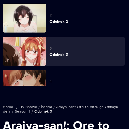
2
Odcinek 2
3
Odcinek 3
4
Odcinek 4
Home
/
Tv Shows
/
hentai
/
Araiya-san!: Ore to Aitsu ga Onnayu
de!?
/
Season 1
/
Odcinek 3
5
Araiya-san!: Ore to
Odcinek 5