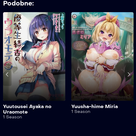
Podobne:
Yuutousei Ayaka no
Yuusha-hime Miria
Uraomote
1 Season
1 Season