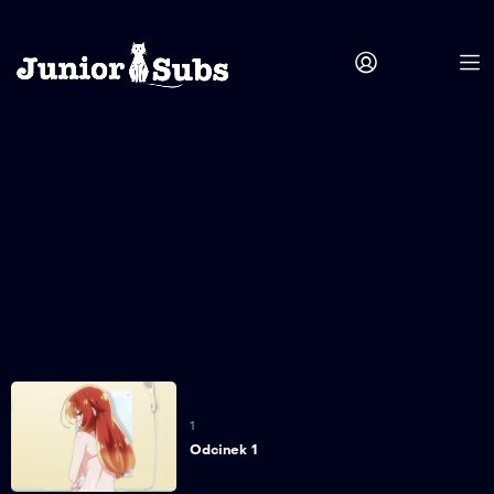
1
Odcinek 1