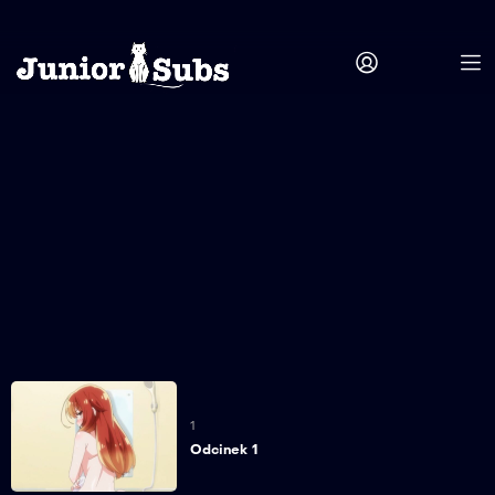
1
Odcinek 1