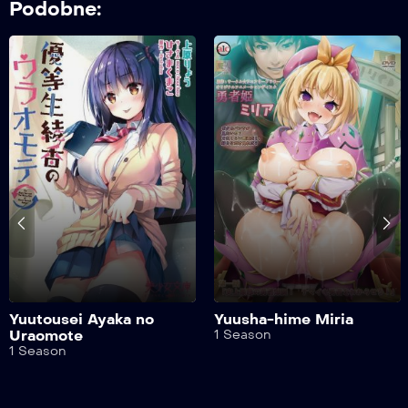
Podobne:
Yuutousei Ayaka no
Yuusha-hime Miria
Uraomote
1 Season
1 Season