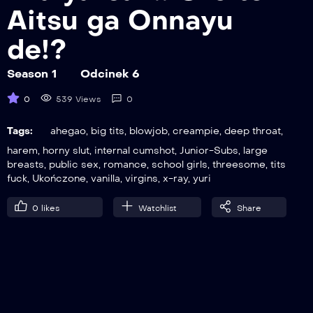
Aitsu ga Onnayu
de!?
6
Odcinek 6
Season 1
Odcinek 6
0
539 Views
0
7
Tags:
ahegao
,
big tits
,
blowjob
,
creampie
,
deep throat
,
Odcinek 7
harem
,
horny slut
,
internal cumshot
,
Junior-Subs
,
large
breasts
,
public sex
,
romance
,
school girls
,
threesome
,
tits
fuck
,
Ukończone
,
vanilla
,
virgins
,
x-ray
,
yuri
8
0
likes
Watchlist
Share
Odcinek 8