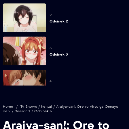
2
Odcinek 2
3
Odcinek 3
4
Odcinek 4
Home
/
Tv Shows
/
hentai
/
Araiya-san!: Ore to Aitsu ga Onnayu
de!?
/
Season 1
/
Odcinek 6
5
Araiya-san!: Ore to
Odcinek 5