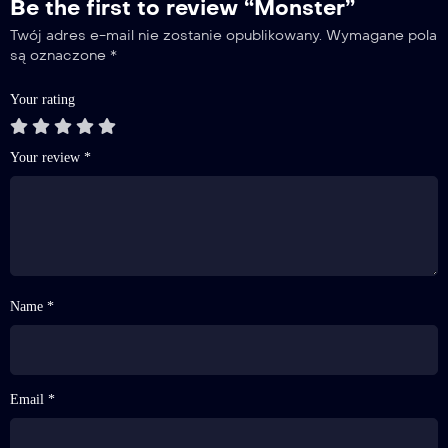
Be the first to review “Monster”
Twój adres e-mail nie zostanie opublikowany.
Wymagane pola
są oznaczone
*
16
Your rating
Odcinek 16
Your review
*
17
Odcinek 17
Name *
18
Odcinek 18
Email *
19