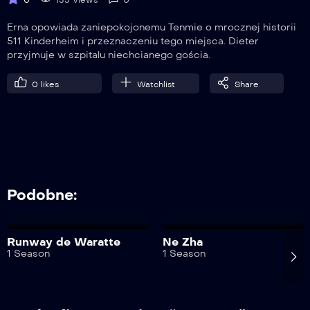
Odcinek 11
Erna opowiada zaniepokojonemu Tenmie o mrocznej historii
511 Kinderheim i przeznaczeniu tego miejsca. Dieter
przyjmuje w szpitalu niechcianego gościa.
12
Odcinek 12
0
likes
Watchlist
Share
13
Odcinek 13
Podobne:
14
Odcinek 14
Runway de Waratte
Ne Zha
1 Season
1 Season
15
Odcinek 15