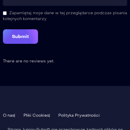
Odcinek 19
Zapamiętaj moje dane w tej przeglądarce podczas pisania
kolejnych komentarzy.
20
Odcinek 20
There are no reviews yet.
21
Odcinek 21
22
Odcinek 22
O nas
Pliki Cookies
Polityka Prywatności
Strona Junior-Subs© nie przechowuje żadnych plików na