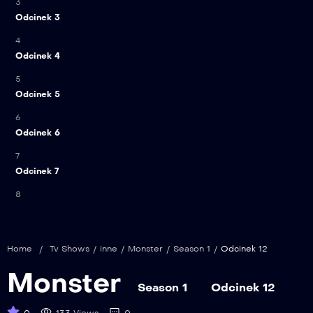
3
Odcinek 3
4
Odcinek 4
5
Odcinek 5
6
Odcinek 6
7
Odcinek 7
8
Odcinek 8
9
Odcinek 9
Home
/
Tv Shows
/
inne
/
Monster
/
Season 1
/
Odcinek 12
10
Monster
Season 1
Odcinek 12
Odcinek 10
11
0
133 Views
0