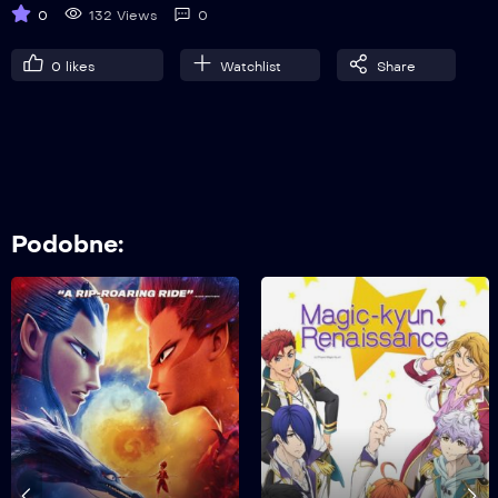
0
132 Views
0
0
likes
Watchlist
Share
6
Odcinek 6
7
Odcinek 7
Podobne:
8
Odcinek 8
9
Odcinek 9