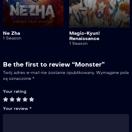
10
Odcinek 10
Ne Zha
Magic-Kyun!
1 Season
Renaissance
1 Season
11
Be the first to review “Monster”
Odcinek 11
Twój adres e-mail nie zostanie opublikowany.
Wymagane pola
są oznaczone
*
12
Your rating
Odcinek 12
Your review
*
13
Odcinek 13