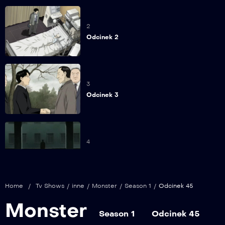
2
Odcinek 2
3
Odcinek 3
4
Odcinek 4
Home
/
Tv Shows
/
inne
/
Monster
/
Season 1
/
Odcinek 45
5
Monster
Odcinek 5
Season 1
Odcinek 45